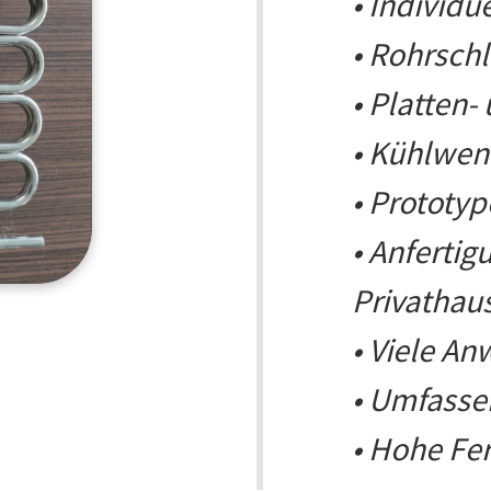
• Individu
• Rohrsch
• Platten
• Kühlwen
• Prototyp
• Anfertig
Privathau
• Viele A
• Umfasse
•
Hohe Fer