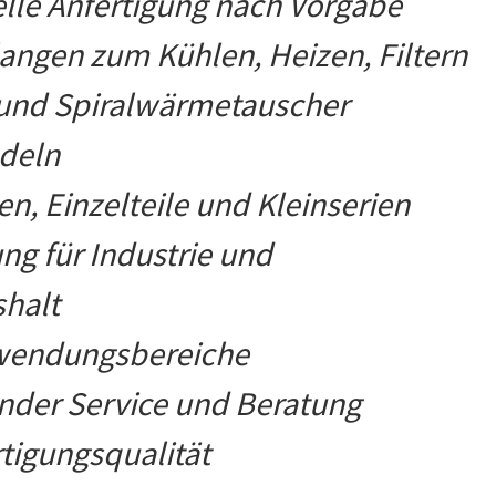
elle Anfertigung nach Vorgabe
langen zum Kühlen, Heizen, Filtern
- und Spiralwärmetauscher
deln
en, Einzelteile und Kleinserien
ung für Industrie und
shalt
nwendungsbereiche
nder Service und Beratung
tigungs
qualität